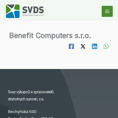
Přeskočit
na
obsah
Benefit Computers s.r.o.
Svaz výkupců a zpracovatelů
druhotných surovin, z.s.
Bechyňská 640