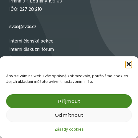
Praha 9 - Letňany 199 00
IČO: 227 28 210
svds@svds.cz
Interní členská sekce
Interní diskuzní fórum
Členové
Partneři
Aby se vám na webu vše správně zobrazovalo, používáme cookies.
Jejich ukládání můžete ovlivnit nastavením níže.
Copyright 2025 | web
Dokumenty
|
Cookies
|
GDPR
Příjmout
Odmítnout
Zásady cookies