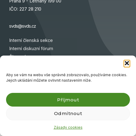
Praha 9 - Letňany 199 00
IČO: 227 28 210
svds@svds.cz
Interní členská sekce
Interní diskuzní fórum
Členové
Partneři
Aby se vám na webu vše správně zobrazovalo, používáme cookies.
Jejich ukládání můžete ovlivnit nastavením níže.
Copyright 2025 | web
Dokumenty
|
Cookies
|
GDPR
Příjmout
Odmítnout
Zásady cookies