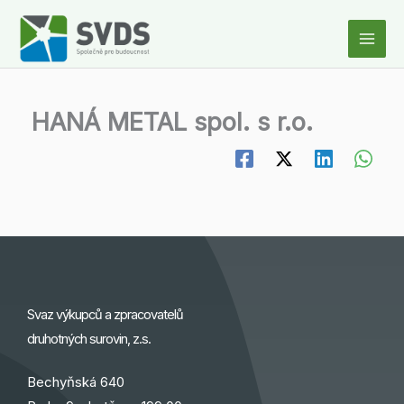
Přeskočit
na
obsah
HANÁ METAL spol. s r.o.
Svaz výkupců a zpracovatelů
druhotných surovin, z.s.
Bechyňská 640