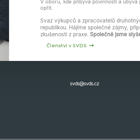
V oboru, kde přibývá povinností a ubývá 
opřít.
Svaz výkupců a zpracovatelů druhotných
republikou. Hájíme společné zájmy, přip
zkušenosti z praxe.
Společně jsme slyše
Členství v SVDS
svds@svds.cz