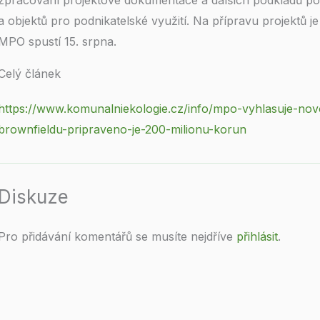
zpracování projektové dokumentace a dalších podkladů pot
a objektů pro podnikatelské využití. Na přípravu projektů j
MPO spustí 15. srpna.
Celý článek
https://www.komunalniekologie.cz/info/mpo-vyhlasuje-no
brownfieldu-pripraveno-je-200-milionu-korun
Diskuze
Pro přidávání komentářů se musíte nejdříve
přihlásit
.