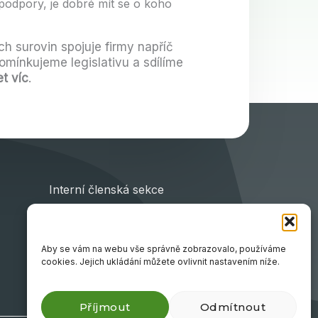
podpory, je dobré mít se o koho
 surovin spojuje firmy napříč
omínkujeme legislativu a sdílíme
t víc
.
Interní členská sekce
Interní diskuzní fórum
Členové
Aby se vám na webu vše správně zobrazovalo, používáme
Partneři
cookies. Jejich ukládání můžete ovlivnit nastavením níže.
Příjmout
Odmítnout