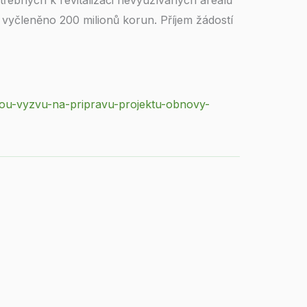
řebných k revitalizaci nevyužívaných areálů
e vyčleněno 200 milionů korun. Příjem žádostí
vou-vyzvu-na-pripravu-projektu-obnovy-